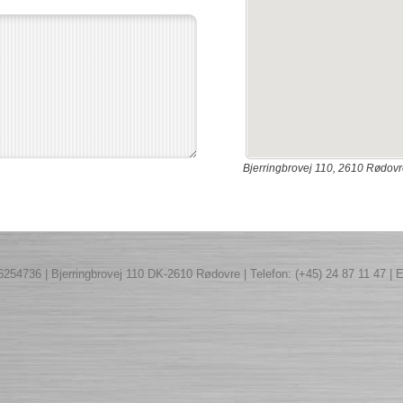
Bjerringbrovej 110, 2610 Rødovr
254736 | Bjerringbrovej 110 DK-2610 Rødovre | Telefon: (+45) 24 87 11 47 |