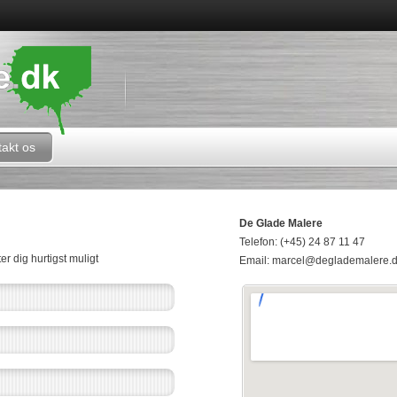
akt os
De Glade Malere
Telefon: (+45) 24 87 11 47
r dig hurtigst muligt
Email: marcel@deglademalere.