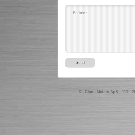
De Glade Malere ApS
| CVR: 26