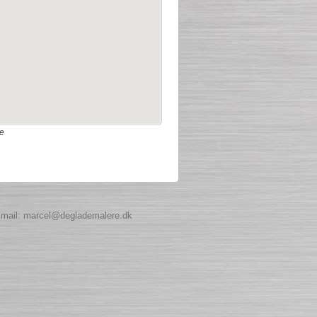
e
 Email: marcel@deglademalere.dk