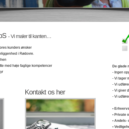
ApS
- Vi maler til kanten…
vores kunders ønsker
beliggenhed i Rødovre.
chen
satte med høje faglige kompetencer
De glade 
tyr
- Ingen opga
- Vi tage
- Vi udfør
Kontakt os her
- Vi giver
- Vi udføre
• Erhver
• Private
• Andels- 
• Vedligeh