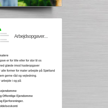
Arbejdsopgaver...
malere
ve er for lille eller for stor til os
r med glæde imod hasteopgaver
er alle former for maler arbejde på Sjælland
 dem gerne råd og vejledning.
r arbejde i og på:
vsejendomme
 og Offentlige Ejendomme
og Ejerforeninger.
oldelseskonti